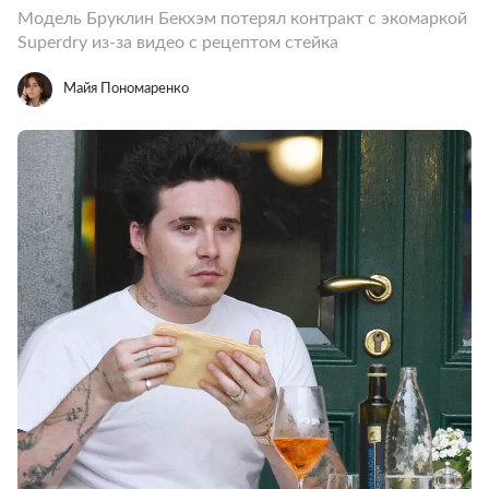
Модель Бруклин Бекхэм потерял контракт с экомаркой
Superdry из-за видео с рецептом стейка
Майя Пономаренко