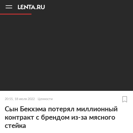
11
A
20:55, 18 июля 2022
Ценности
Сын Бекхэма потерял миллионный
контракт с брендом из-за мясного
стейка