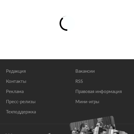
Редакция
Вакансии
Контакты
RSS
Реклама
Правовая информация
Пресс-релизы
Мини-игры
Техподдержка