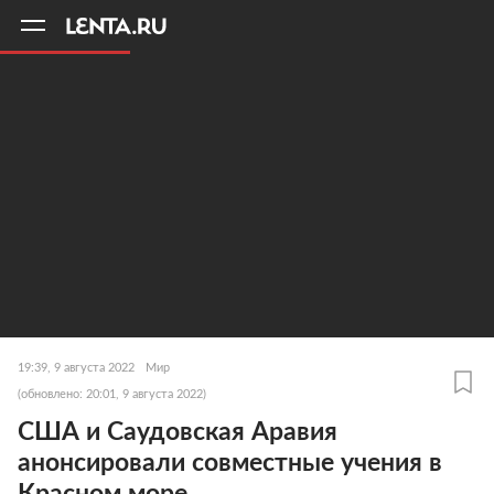
11
A
19:39, 9 августа 2022
Мир
(обновлено: 20:01, 9 августа 2022)
США и Саудовская Аравия
анонсировали совместные учения в
Красном море