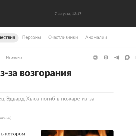
7 августа, 12:17
ествия
Персоны
Счастливчики
Аномалии
Из жизни
з-за возгорания
нец Эдвард Хьюз погиб в пожаре из-за
жизни»)
 в котором