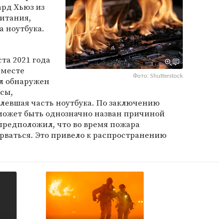
ард Хьюз из
ритания,
а ноутбука.
та 2021 года
 месте
Фото: Shutterstock
л обнаружен
сы,
левшая часть ноутбука. По заключению
 может быть однозначно назван причиной
 предположил, что во время пожара
орваться. Это привело к распространению