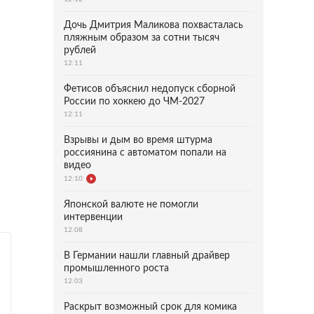
Дочь Дмитрия Маликова похвасталась
пляжным образом за сотни тысяч
рублей
12:11
Фетисов объяснил недопуск сборной
России по хоккею до ЧМ-2027
12:11
Взрывы и дым во время штурма
россиянина с автоматом попали на
видео
12:10
Японской валюте не помогли
интервенции
12:08
В Германии нашли главный драйвер
промышленного роста
12:03
Раскрыт возможный срок для комика