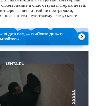
ер доставки пиццы в американском
городе
 огнем здание и спас оттуда пятерых детей.
четверо из пяти детей не пострадали,
а незначительную травму в результате
ажно для вас, — в «Ленте дня» в
сывайтесь