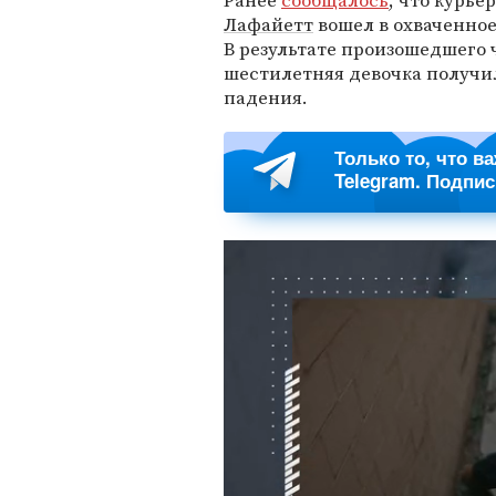
Ранее
сообщалось
, что курь
Лафайетт
вошел в охваченное
В результате произошедшего 
шестилетняя девочка получил
падения.
Только то, что в
Telegram. Подпи