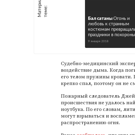
М
а
т
р
и
а
л
ы
п
о
т
е
м
е
е
:
Бал сатаны
Огонь и
любовь к странным
костюмам превращал
праздники в похорон
9 января 2018
Судебно-медицинский экспер
воздействие дыма. Когда по
его телом пружины кровати. 
крепко спал, поэтому он не с
Пожарный следователь Джейс
происшествия не удалось най
ноутбука. По его словам, ли
могут взрываться и воспламе
распространению огня.