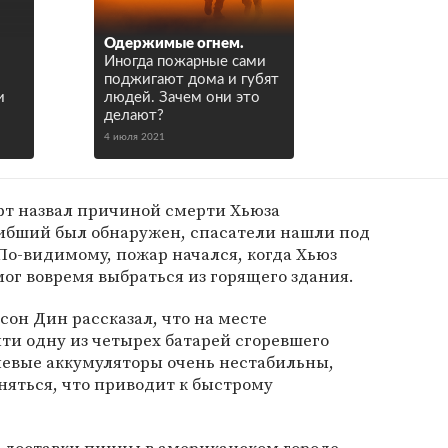
Одержимые огнем.
Иногда пожарные сами
поджигают дома и губят
и
людей. Зачем они это
ы
делают?
4 июля 2021
т назвал причиной смерти Хьюза
гибший был обнаружен, спасатели нашли под
По-видимому, пожар начался, когда Хьюз
мог вовремя выбраться из горящего здания.
он Дин рассказал, что на месте
ти одну из четырех батарей сгоревшего
тиевые аккумуляторы очень нестабильны,
няться, что приводит к быстрому