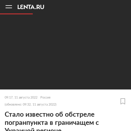
11
A
09:17, 11 августа 2022
Россия
(обновлено: 09:32, 11 августа 2022)
Стало известно об обстреле
погранпункта в граничащем с
Украиной регионе