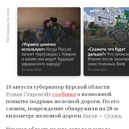
Материалы по теме
«Украину цинично
используют»
Когда Россия
«Скажите, что будет
начнет переговоры с Киевом
дальше?»
Что происх
и каким она видит будущее
Изюме после оконча
украинского народа?
ожесточенных боев
30 июля 2022
15 июля 2022
10 августа губернатор Курской области
Роман Старовойт
сообщил
о возможной
попытке подрыва железной дороги. По его
словам, повреждение обнаружили на 28-м
километре железной дороги
Льгов
—
Суджа
.