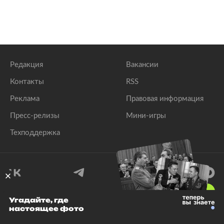
Редакция
Вакансии
Контакты
RSS
Реклама
Правовая информация
Пресс-релизы
Мини-игры
Техподдержка
18
+
Угадайте, где
настоящее фото
© 1999–2026 Все права защищены.
ООО «Лента.Ру»