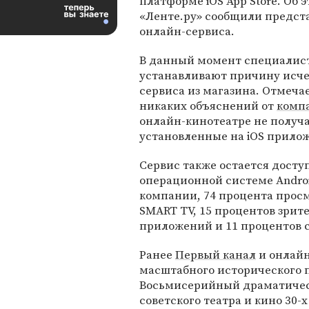
платформе iOS App Store. Об 
«Ленте.ру» сообщили предст
онлайн-сервиса.
В данный момент специалис
устанавливают причину исч
сервиса из магазина. Отмечае
никаких объяснений от
комп
онлайн-кинотеатре не получа
установленные на iOS прило
Сервис также остается досту
операционной системе Androi
компании, 74 процента просм
SMART TV, 15 процентов зри
приложений и 11 процентов с
Ранее
Первый канал
и онлайн
масштабного исторического п
Восьмисерийный драматическ
советского театра и кино 30-х