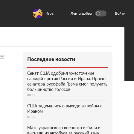
Игры
Лента добра
Войти
Последние новости
Сенат США одобрил ужесточение
санкций против России и Ирана. Проект
сенатора-русофоба Грэма смог получить
большинство голосов
00:57
США задумались о выходе из войны с
Ираном
01:39
Мать украинского военного избили и
выгнали из автобуса за русский язык