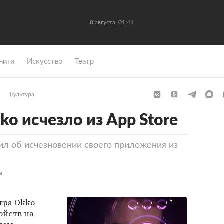
8 августа, 01:41
ниги
Искусство
Театр
Культура
o исчезло из App Store
ил об исчезновении своего приложения из
а
тра Okko
ойств на