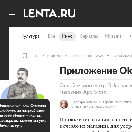
11
A
Культура
Все
Кино
Сериалы
Музыка
К
12:58, 19 августа 2022
(обновлено: 13:34, 19 августа 2022)
Приложение Okk
Онлайн-кинотеатр Okko заяв
магазина App Store
Варвара Кошечкина
(редактор отдел
Знаменитая поза Сталина
оперативной информации)
с ладонью за пазухой была
не ради образа — так он
Приложение онлайн-кинотеа
маскировал искалеченную в
исчезло из магазина для устр
детстве руку