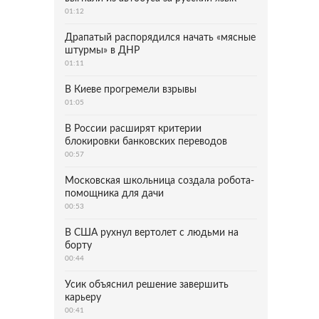
01:12
Драпатый распорядился начать «мясные
штурмы» в ДНР
01:11
В Киеве прогремели взрывы
01:05
В России расширят критерии
блокировки банковских переводов
00:57
Московская школьница создала робота-
помощника для дачи
00:53
В США рухнул вертолет с людьми на
борту
00:44
Усик объяснил решение завершить
карьеру
00:41