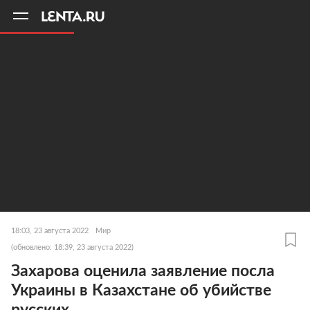
11
A
18:03, 23 августа 2022
Мир
(обновлено: 18:39, 23 августа 2022)
Захарова оценила заявление посла
Украины в Казахстане об убийстве
русских