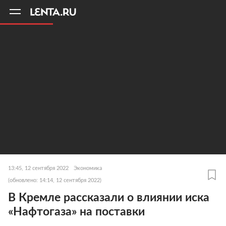
11
A
13:45, 12 сентября 2022
Экономика
(обновлено: 14:14, 12 сентября 2022)
В Кремле рассказали о влиянии иска
«Нафтогаза» на поставки