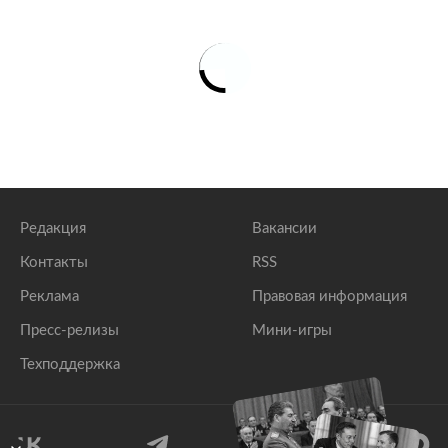
Редакция
Вакансии
Контакты
RSS
Реклама
Правовая информация
Пресс-релизы
Мини-игры
Техподдержка