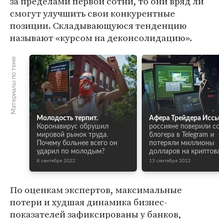
за пределами первой сотни, то они вряд ли
смогут улучшить свои конкурентные
позиции. Складывающуюся тенденцию
называют «курсом на деконсолидацию».
Материалы по теме
Молодость терпит.
Афера Трейдера Иссы
Коронавирус обрушил
россияне поверили с
мировой рынок труда.
блогера в Telegram и
Почему больнее всего он
потеряли миллионы
ударил по молодым?
долларов на криптов
8 сентября 2022
13 сентября 2022
По оценкам экспертов, максимальные
потери и худшая динамика бизнес-
показателей зафиксированы у банков,