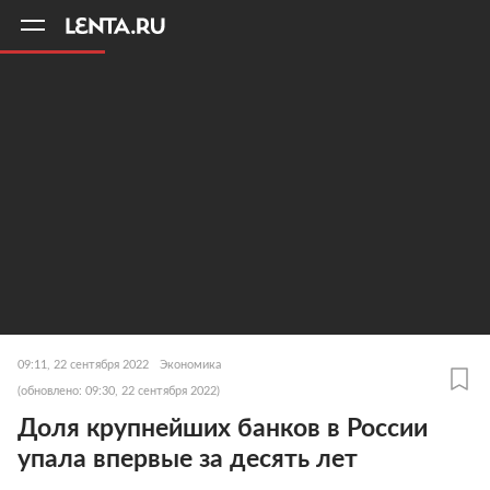
11
A
09:11, 22 сентября 2022
Экономика
(обновлено: 09:30, 22 сентября 2022)
Доля крупнейших банков в России
упала впервые за десять лет