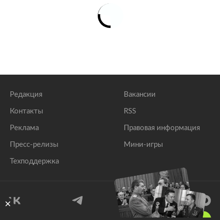
Редакция
Вакансии
Контакты
RSS
Реклама
Правовая информация
Пресс-релизы
Мини-игры
Техподдержка