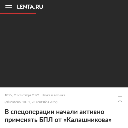
11
A
10:22, 23 сентября 2022
Наука и техника
(обновлено: 10:31, 23 сентября 2022)
В спецоперации начали активно
применять БПЛ от «Калашникова»