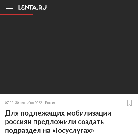
11
A
07:02, 30 сентября 2022
Россия
Для подлежащих мобилизации
россиян предложили создать
подраздел на «Госуслугах»