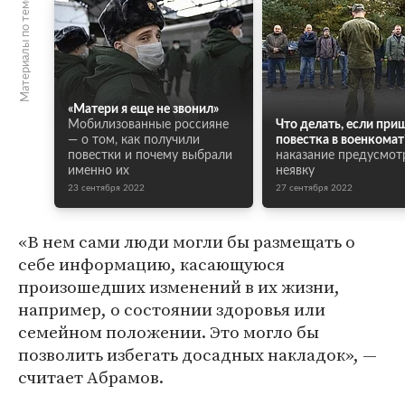
Материалы по теме
«Матери я еще не звонил»
Мобилизованные россияне
Что делать, если при
— о том, как получили
повестка в военкомат
повестки и почему выбрали
наказание предусмот
именно их
неявку
23 сентября 2022
27 сентября 2022
«В нем сами люди могли бы размещать о
себе информацию, касающуюся
произошедших изменений в их жизни,
например, о состоянии здоровья или
семейном положении. Это могло бы
позволить избегать досадных накладок», —
считает Абрамов.