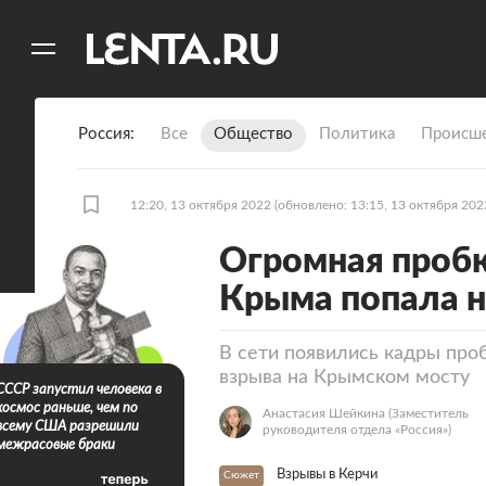
11
A
Россия
Все
Общество
Политика
Происше
12:20, 13 октября 2022
(обновлено: 13:15, 13 октября 202
Огромная пробка
Крыма попала н
В сети появились кадры про
взрыва на Крымском мосту
СССР запустил человека в
космос раньше, чем по
Анастасия Шейкина
(Заместитель
всему США разрешили
руководителя отдела «Россия»)
межрасовые браки
Взрывы в Керчи
Сюжет