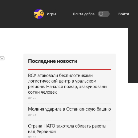
Игры
Лента добра
Войти
Последние новости
ВСУ атаковали беспилотниками
логистический центр в уральском
регионе. Начался пожар, эвакуированы
сотни человек
09:22
Молния ударила в Останкинскую башню
09:35
Страна НАТО захотела сбивать ракеты
над Украиной
09:33