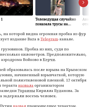
, на которой видна огромная пробка из фур
икует издание Baza в
Telegram
-канале.
грузовиков. Пробка из них, судя по
 несколько километров. Предположительно,
 аэродрома Войково в
Керчи
.
лей образовалась после взрыва на Крымском
грузовик, начиненный взрывчаткой, которую
ельной полиэтиленовой пленкой. 12 октября
я теракта
назвала
организатором
 разведки
Украины
Кирилла Буданова. За
ва задержали восемь человек.
Путин
назвал
произошедшее терактом,