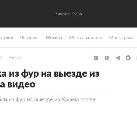
7 августа, 09:38
ствия
Регионы
Москва
69-я параллель
Моя страна
2)
Россия
 из фур на выезде из
а видео
бки из фур на выезде из Крыма после