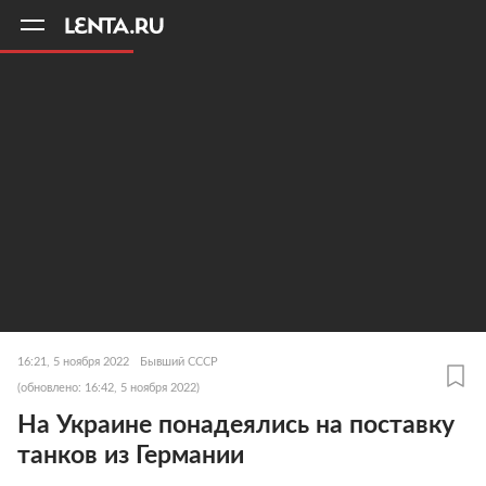
11
A
16:21, 5 ноября 2022
Бывший СССР
(обновлено: 16:42, 5 ноября 2022)
На Украине понадеялись на поставку
танков из Германии