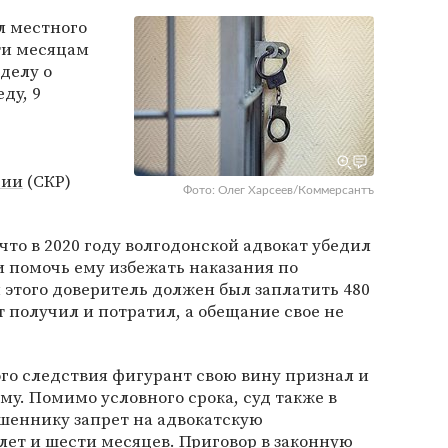
л местного
ти месяцам
делу о
ду, 9
ь
сии
(СКР)
Фото: Олег Харсеев/Коммерсантъ
что в 2020 году волгодонской адвокат убедил
и помочь ему избежать наказания по
я этого доверитель должен был заплатить 480
т получил и потратил, а обещание свое не
го следствия фигурант свою вину признал и
у. Помимо условного срока, суд также в
шеннику запрет на адвокатскую
 лет и шести месяцев. Приговор в законную