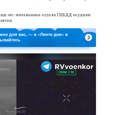
ени
экс-начальника отдела
ГИБДД
осудили
взятки
ажно для вас, — в «Ленте дня» в
сывайтесь