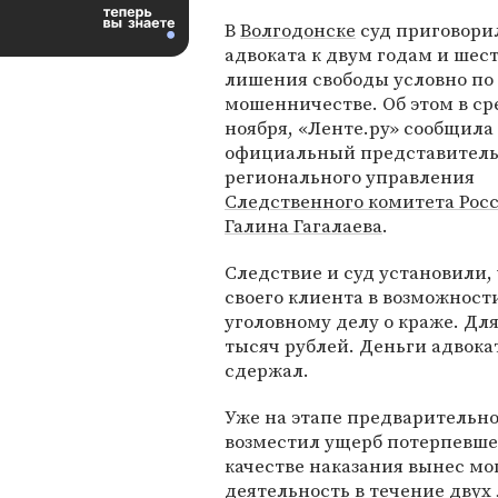
В
Волгодонске
суд приговори
адвоката к двум годам и шес
лишения свободы условно по 
мошенничестве. Об этом в сре
ноября, «Ленте.ру» сообщила
официальный представител
регионального управления
Следственного комитета Рос
Галина Гагалаева
.
Следствие и суд установили, 
своего клиента в возможност
уголовному делу о краже. Дл
тысяч рублей. Деньги адвока
сдержал.
Уже на этапе предварительно
возместил ущерб потерпевшем
качестве наказания вынес мо
деятельность в течение двух