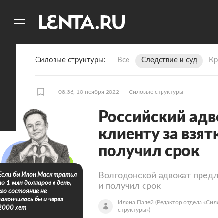
11
A
Силовые структуры
Все
Следствие и суд
Кр
08:36, 10 ноября 2022
Силовые структуры
Российский ад
клиенту за взят
получил срок
Волгодонской адвокат предл
Если бы Илон Маск тратил
по 1 млн долларов в день,
и получил срок
его состояние не
закончилось бы и через
Илона Палей
(Редактор отдела «Сил
2000 лет
структуры»)