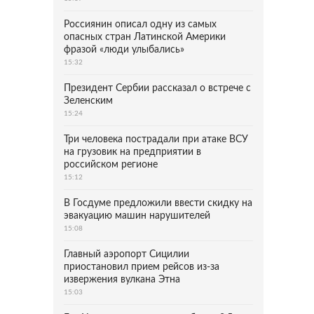
Россиянин описал одну из самых
опасных стран Латинской Америки
фразой «люди улыбались»
15:32
Президент Сербии рассказал о встрече с
Зеленским
15:24
Три человека пострадали при атаке ВСУ
на грузовик на предприятии в
российском регионе
15:12
В Госдуме предложили ввести скидку на
эвакуацию машин нарушителей
15:08
Главный аэропорт Сицилии
приостановил прием рейсов из-за
извержения вулкана Этна
15:03