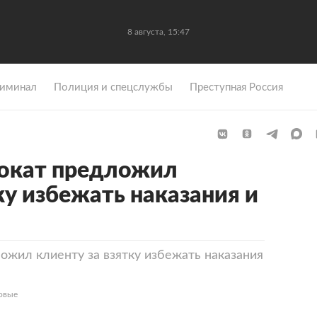
8 августа, 15:47
иминал
Полиция и спецслужбы
Преступная Россия
вокат предложил
ку избежать наказания и
ожил клиенту за взятку избежать наказания
овые