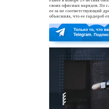
Ранее в ноябре 19-летняя бл
своих офисных нарядов. По с
ее за не соответствующий др
объяснила, что ее гардероб 
Только то, что в
Telegram. Подпи