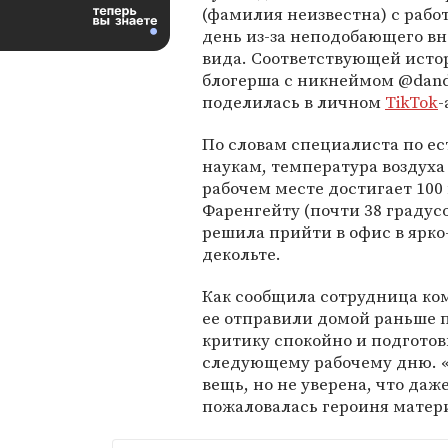
(фамилия неизвестна) с рабо
день из-за неподобающего в
вида. Соответствующей исто
блогерша с никнеймом @dand
поделилась в личном
TikTok
-
По словам специалиста по е
наукам, температура воздуха 
рабочем месте достигает 100
Фаренгейту (почти 38 градус
решила прийти в офис в ярко
декольте.
Как сообщила сотрудница ком
ее отправили домой раньше 
критику спокойно и подготов
следующему рабочему дню. «
вещь, но не уверена, что даж
пожаловалась героиня матер