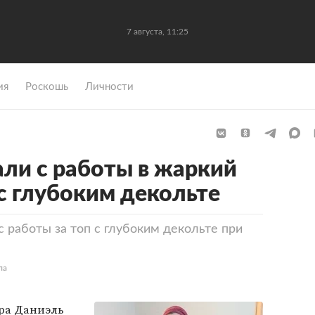
7 августа, 11:25
ия
Роскошь
Личности
ли с работы в жаркий
 с глубоким декольте
 работы за топ с глубоким декольте при
ла
ра Даниэль