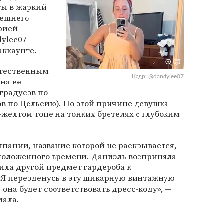
ты в жаркий
нешнего
рией
ylee07
аккаунте.
стественным
Кадр: @dandylee07
на ее
 градусов по
ов по Цельсию). По этой причине девушка
-желтом топе на тонких бретелях с глубоким
пании, название которой не раскрывается,
положенного времени. Даниэль восприняла
ила другой предмет гардероба к
Я переоденусь в эту шикарную винтажную
е она будет соответствовать дресс-коду», —
иала.