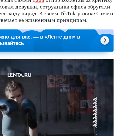
огерша Сэмми
дала
отпор коллегам за критику
ловам девушки, сотрудники офиса обругали
есс-коду наряд. В своем TikTok-ролике Сэмми
отвечает ее жизненным принципам.
ажно для вас, — в «Ленте дня» в
сывайтесь