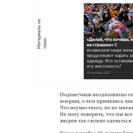
М
а
т
р
и
а
л
ы
п
о
т
е
м
е
е
:
«Делай, что хочешь, 
не страшно»
В
исламском мире жен
продолжают карать з
одежду. Кто останов
эту жестокость?
19 октября 2022
Подписчики неоднозначно от
юзерши, о чем принялись пис
Что неуместного, по их мнени
Не могу поверить, что мы вс
людям так сложно одеваться