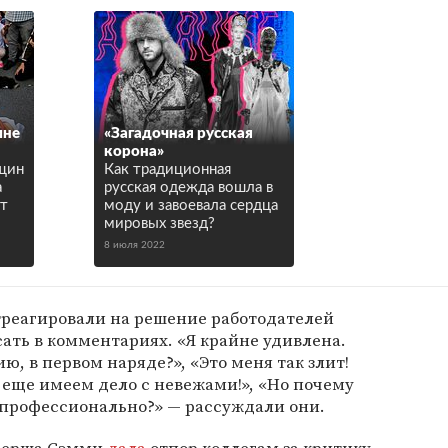
мне
«Загадочная русская
корона»
щин
Как традиционная
а
русская одежда вошла в
ит
моду и завоевала сердца
мировых звезд?
8 июля 2022
реагировали на решение работодателей
ать в комментариях. «Я крайне удивлена.
ю, в первом наряде?», «Это меня так злит!
е еще имеем дело с невежами!», «Но почему
 профессионально?» — рассуждали они.