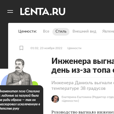
11
A
Ценности
Все
Стиль
Внешний вид
Явлен
01:02, 23 ноября 2022
Ценности
Инженера выгна
день из-за топа
Инженера Даниэль выгнали с
температуре 38 градусов
Знаменитая поза Сталина
с ладонью за пазухой была
Екатерина Ештокина
(Редактор отде
не ради образа — так он
«Ценности»)
маскировал искалеченную в
детстве руку
Руководство выгнало инжене