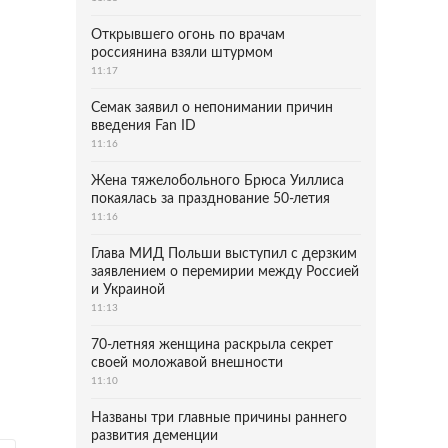
Открывшего огонь по врачам
россиянина взяли штурмом
11:17
Семак заявил о непонимании причин
введения Fan ID
11:16
Жена тяжелобольного Брюса Уиллиса
покаялась за празднование 50-летия
11:16
Глава МИД Польши выступил с дерзким
заявлением о перемирии между Россией
и Украиной
11:13
70-летняя женщина раскрыла секрет
своей моложавой внешности
11:10
Названы три главные причины раннего
развития деменции