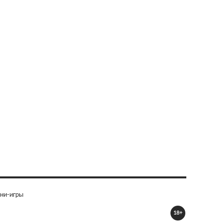
ни-игры
18+