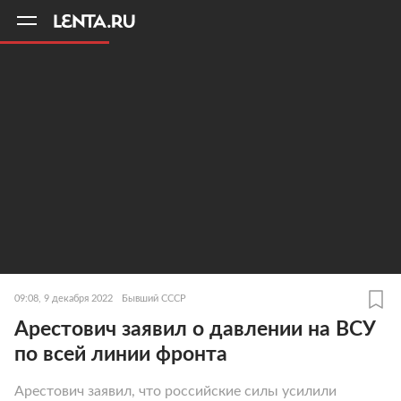
11
A
09:08, 9 декабря 2022
Бывший СССР
Арестович заявил о давлении на ВСУ
по всей линии фронта
Арестович заявил, что российские силы усилили