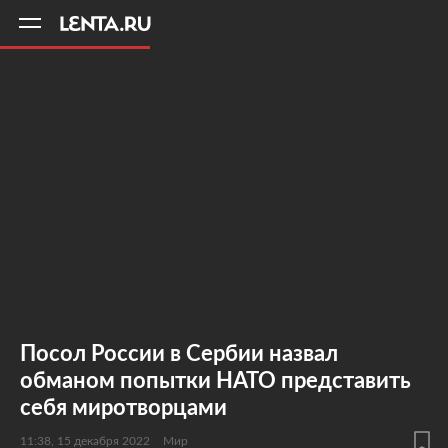
11
A
Посол России в Сербии назвал
обманом попытки НАТО представить
себя миротворцами
11:38, 15 декабря 2022
Мир