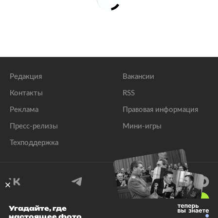
Редакция
Вакансии
Контакты
RSS
Реклама
Правовая информация
Пресс-релизы
Мини-игры
Техподдержка
18
+
Угадайте, где
настоящее фото
© 1999–2026 Все права защищены.