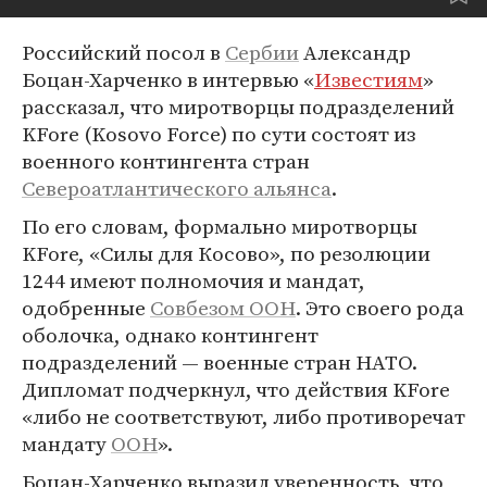
Российский посол в
Сербии
Александр
Боцан-Харченко в интервью «
Известиям
»
рассказал, что миротворцы подразделений
KFore (Kosovo Force) по сути состоят из
военного контингента стран
Североатлантического альянса
.
По его словам, формально миротворцы
KFore, «Силы для Косово», по резолюции
1244 имеют полномочия и мандат,
одобренные
Совбезом ООН
. Это своего рода
оболочка, однако контингент
подразделений — военные стран НАТО.
Дипломат подчеркнул, что действия KFore
«либо не соответствуют, либо противоречат
мандату
ООН
».
Боцан-Харченко выразил уверенность, что