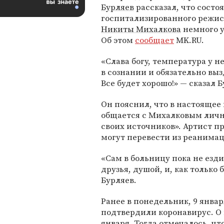
Бурляев
рассказал, что состо
госпитализированного режис
Никиты Михалкова
немного 
Об этом
сообщает
MK.RU.
«Слава богу, температура у не
в сознании и обязательно выз
Все будет хорошо!» — сказал Б
Он пояснил, что в настоящее
общается с Михалковым лично
своих источников». Артист п
могут перевести из реанимац
«Сам в больницу пока не ездил
друзья, душой, и, как только
Бурляев.
Ранее в понедельник, 9 янва
подтвердили коронавирус. О
января. Тогда отмечалось, чт