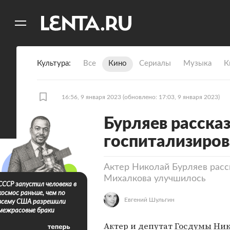
11
A
Культура
Все
Кино
Сериалы
Музыка
К
16:56, 9 января 2023
(обновлено: 17:03, 9 января 2023)
Бурляев расска
госпитализиро
Актер Николай Бурляев расс
Михалкова улучшилось
СССР запустил человека в
космос раньше, чем по
Евгений Шульгин
всему США разрешили
межрасовые браки
Актер и депутат
Госдумы
Ник