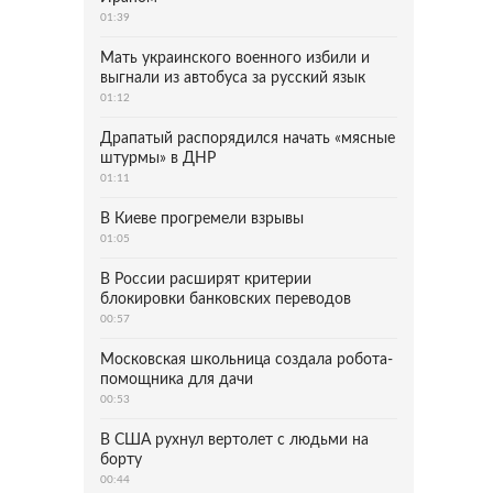
01:39
Мать украинского военного избили и
выгнали из автобуса за русский язык
01:12
Драпатый распорядился начать «мясные
штурмы» в ДНР
01:11
В Киеве прогремели взрывы
01:05
В России расширят критерии
блокировки банковских переводов
00:57
Московская школьница создала робота-
помощника для дачи
00:53
В США рухнул вертолет с людьми на
борту
00:44