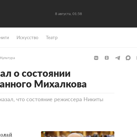
8 августа, 01:58
ниги
Искусство
Театр
Культура
зал о состоянии
ванного Михалкова
казал, что состояние режиссера Никиты
олай