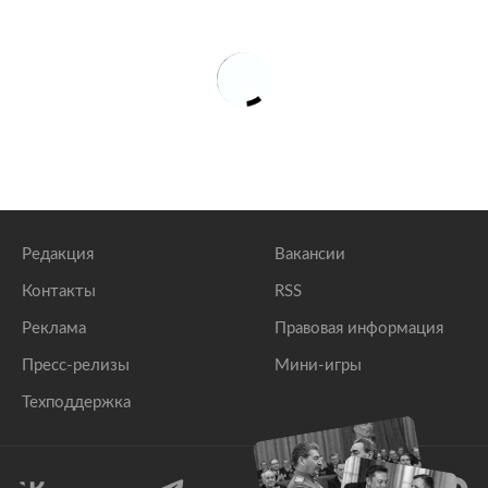
Редакция
Вакансии
Контакты
RSS
Реклама
Правовая информация
Пресс-релизы
Мини-игры
Техподдержка