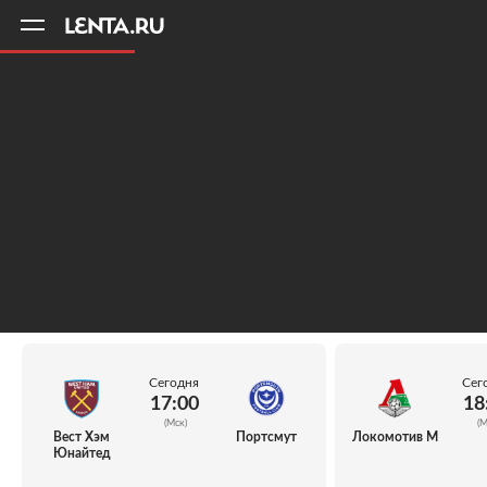
11
A
Сегодня
Сег
17:00
18
(Мск)
(М
Вест Хэм
Портсмут
Локомотив М
Юнайтед