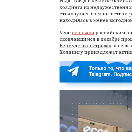
года. Тогда в «Вымпелкоме» 
холдинга из недружественно
столкнулась со множеством р
находилась в менее выгодно
Veon
основана
российским б
скончавшимся в декабре прош
Бермудских островах
, а ее ш
Холдингу принадлежат активы
Только то, что в
Telegram. Подпи