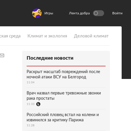
Игры
Лента добра
Войти
ская среда
Климат и экология
Деловой климат
Последние новости
Раскрыт масштаб повреждений после
ночной атаки ВСУ на Белгород
11:04
Врач назвал первые тревожные звонки
рака простаты
11:33
Российский пловец встал на колени и
извинился за критику Парижа
11:28