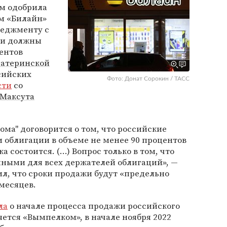
м одобрила
м «Билайн»
еджменту с
ли должны
ентов
атеринской
сийских
Фото: Донат Сорокин / ТАСС
сти
со
Максута
ма" договорится о том, что российские
 облигации в объеме не менее 90 процентов
а состоится. (...) Вопрос только в том, что
иными для всех держателей облигаций», —
л, что сроки продажи будут «предельно
 месяцев.
ла
о начале процесса продажи российского
яется «Вымпелком», в начале ноября 2022