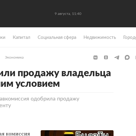
9 августа, 11:40
ки
Капитал
Социальная сфера
Недвижимость
Город
Экономика
или продажу владельца
ним условием
авкомиссия одобрила продажу
енту
ая комиссия