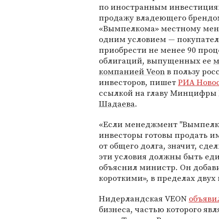
по иностранным инвестиция
продажу владеющего брендо
«Вымпелкома» местному мен
одним условием — покупате
приобрести не менее 90 проц
облигаций, выпущенных ее
м
компанией Veon
в пользу рос
инвесторов, пишет
РИА Ново
ссылкой на главу Минцифры
Шадаева
.
«Если менеджмент "Вымпелко
инвесторы готовы продать им
от общего долга, значит, сделк
эти условия должны быть ед
объяснил министр. Он добави
короткими», в пределах двух
Нидерландская VEON
объяви
бизнеса, частью которого явл