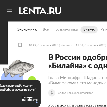
11
A
Экономика
Все
Госэкономика
Бизнес
Рын
10:49, 3 февраля 2023
(обновлено: 11:01, 3 февраля 2023)
В России одобр
«Билайна» с од
Глава Минцифры Шадаев: пр
«Вымпелкома» его менеджм
Если сырая рыба пахнет
«рыбой», ее лучше не есть!
Софья Ермакова
(Редактор)
Российская правительственн