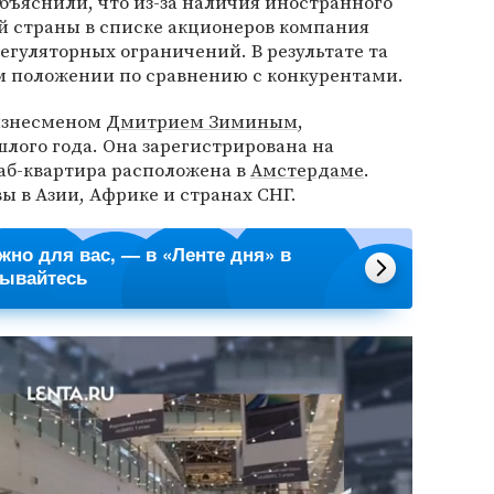
объяснили, что из-за наличия иностранного
й страны в списке акционеров компания
егуляторных ограничений. В результате та
м положении по сравнению с конкурентами.
изнесменом
Дмитрием Зиминым
,
лого года. Она зарегистрирована на
таб-квартира расположена в
Амстердаме
.
 в Азии, Африке и странах СНГ.
ажно для вас, — в «Ленте дня» в
сывайтесь