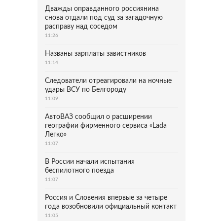
Дважды оправданного россиянина
снова отдали под суд за загадочную
расправу над соседом
11:26
Названы зарплаты завистников
11:14
Следователи отреагировали на ночные
удары ВСУ по Белгороду
11:09
АвтоВАЗ сообщил о расширении
географии фирменного сервиса «Lada
Легко»
11:07
В России начали испытания
беспилотного поезда
11:07
Россия и Словения впервые за четыре
года возобновили официальный контакт
11:05