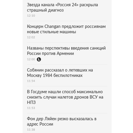
Звезда канала «Россия 24» раскрыла
страшный диагноз
12:10
Концерн Changan предложит россиянам
новые стильные машины
12:02
Названы перспективы введения санкций
России против Армении
12:00
Собянин рассказал о летевших на
Москву 1984 беспилотниках
11:54
В Госдуме нашли способ максимально
снизить случаи налетов дронов ВСУ на
НПЗ
11:53
Фон дер Ляйен резко высказалась в
адрес России
11:38