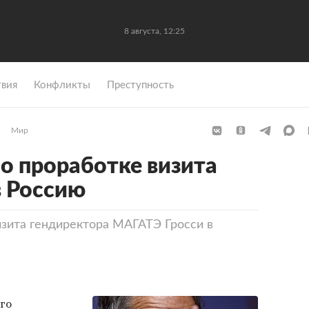
8 августа, 12:25
вия
Конфликты
Преступность
Мир
о проработке визита
в Россию
зита гендиректора МАГАТЭ Гросси в
го