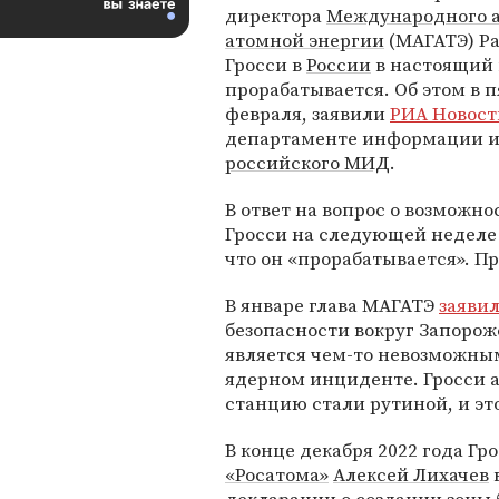
директора
Международного а
атомной энергии
(МАГАТЭ) Р
Гросси в
России
в настоящий
прорабатывается. Об этом в п
февраля, заявили
РИА Новост
департаменте информации и
российского МИД
.
В ответ на вопрос о возможно
Гросси на следующей неделе
что он «прорабатывается». П
В январе глава МАГАТЭ
заяви
безопасности вокруг Запорож
является чем-то невозможным
ядерном инциденте. Гросси а
станцию стали рутиной, и эт
В конце декабря 2022 года Гр
«Росатома»
Алексей Лихачев