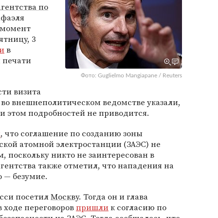
гентства по
афаэля
 момент
ятницу, 3
и
в
 печати
Фото: Guglielmo Mangiapane / Reuters
сти визита
 во внешнеполитическом ведомстве указали,
ри этом подробностей не приводится.
л
, что соглашение по созданию зоны
ской атомной электростанции (ЗАЭС) не
, поскольку никто не заинтересован в
гентства также отметил, что нападения на
о — безумие.
осси посетил
Москву
. Тогда он и глава
в ходе переговоров
пришли
к согласию по