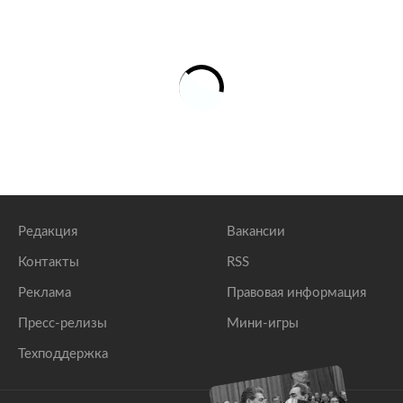
Редакция
Вакансии
Контакты
RSS
Реклама
Правовая информация
Пресс-релизы
Мини-игры
Техподдержка