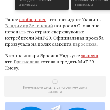
"Холодное" развитие
военных технологий
15 августа 2012
6 февраля 2015
Ранее
сообщалось
, что президент Украины
Владимир Зеленский
попросил Словакию
передать его стране сверхзвуковые
истребители МиГ-29. Официальная просьба
прозвучала на полях саммита
Евросоюза
.
В конце января Ярослав Надь уже
заявлял
,
что
Братислава
готова передать МиГ-29
Киеву.
Комментарии закрыты за истечением срока
давности