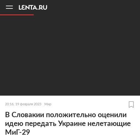
11
A
20:16, 19 февраля 2023
Мир
В Словакии положительно оценили
идею передать Украине нелетающие
МиГ-29