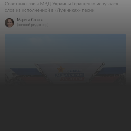
Советник главы МВД Украины Геращенко испугался
слов из исполненной в «Лужниках» песни
Марина Совина
(ночной редактор)