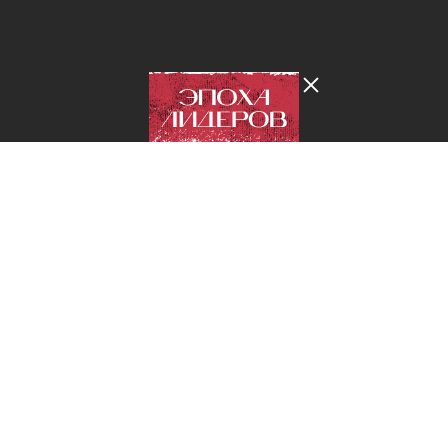
Лента добра
деактивирована. Добро
пожаловать в реальный
мир.
***