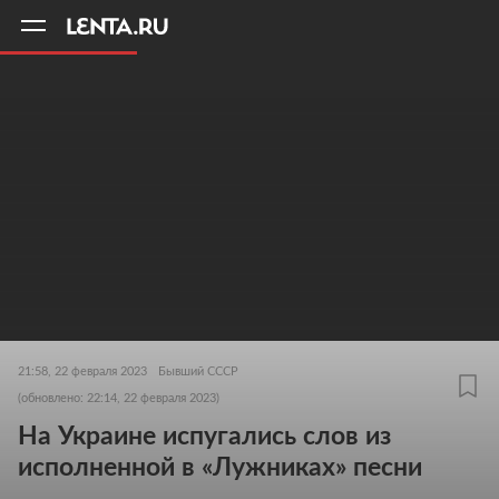
11
A
21:58, 22 февраля 2023
Бывший СССР
(обновлено: 22:14, 22 февраля 2023)
На Украине испугались слов из
исполненной в «Лужниках» песни