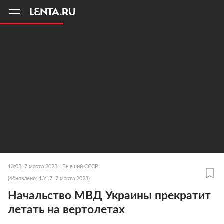
11
A
13:03, 7 марта 2023
Бывший СССР
(обновлено: 13:17, 7 марта 2023)
Начальство МВД Украины прекратит
летать на вертолетах