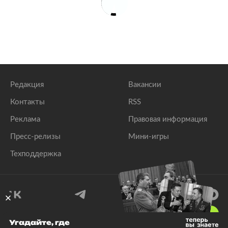
Редакция
Вакансии
Контакты
RSS
Реклама
Правовая информация
Пресс-релизы
Мини-игры
Техподдержка
18
+
Угадайте, где