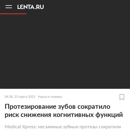
11
A
04:38, 21 марта 2023
Наука и техника
Протезирование зубов сократило
риск снижения когнитивных функций
Medical Xpress: несъемные зубные протезы сократили