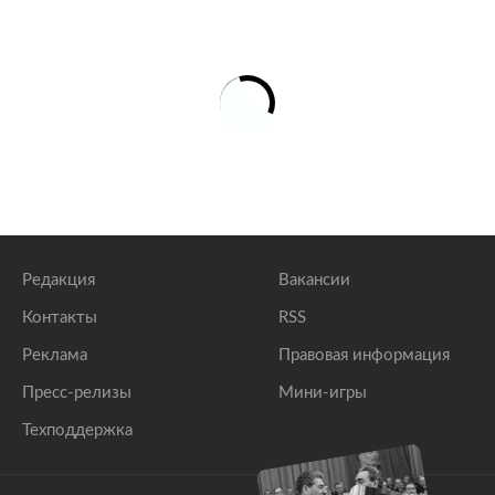
Редакция
Вакансии
Контакты
RSS
Реклама
Правовая информация
Пресс-релизы
Мини-игры
Техподдержка