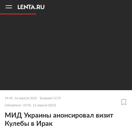
11
A
19:40, 16 апреля 2023
Бывший СССР
(обновлено: 19:45, 16 апреля 2023)
МИД Украины анонсировал визит
Кулебы в Ирак