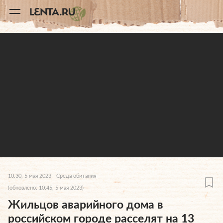
11
A
10:30, 5 мая 2023
Среда обитания
(обновлено: 10:45, 5 мая 2023)
Жильцов аварийного дома в
российском городе расселят на 13