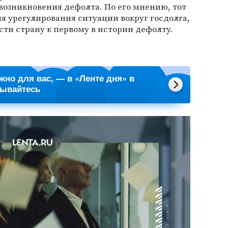
возникновения дефолта. По его мнению, тот
 урегулирования ситуации вокруг госдолга,
сти страну к первому в истории дефолту.
ажно для вас, — в «Ленте дня» в
сывайтесь