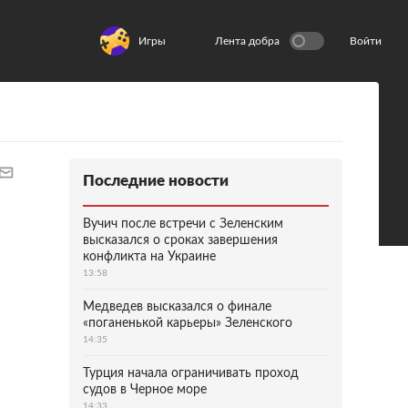
Игры
Лента добра
Войти
Последние новости
Вучич после встречи с Зеленским
высказался о сроках завершения
конфликта на Украине
13:58
Медведев высказался о финале
«поганенькой карьеры» Зеленского
14:35
Турция начала ограничивать проход
судов в Черное море
14:33