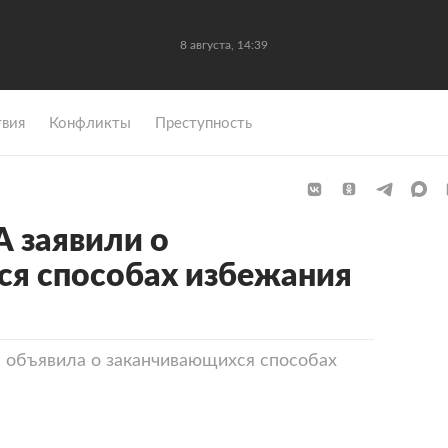
8 августа, 14:39
вия
Конфликты
Преступность
 заявили о
ся способах избежания
объявила о заканчивающихся способах