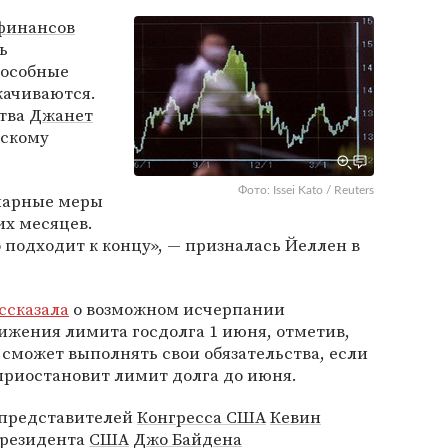
финансов
ь
пособные
качиваются.
ства
Джанет
нскому
Фото: Issei Kato / Reuters
нарные меры
их месяцев.
 подходит к концу», — призналась Йеллен в
ссказала
о возможном исчерпании
ижения лимита госдолга 1 июня, отметив,
 сможет выполнять свои обязательства, если
приостановит лимит долга до июня.
ы представителей
Конгресса США
Кевин
президента
США
Джо Байдена