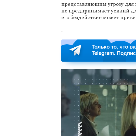
представляющим угрозу для 
не предпринимает усилий для
его бездействие может приве
.
Только то, что в
Telegram. Подпи