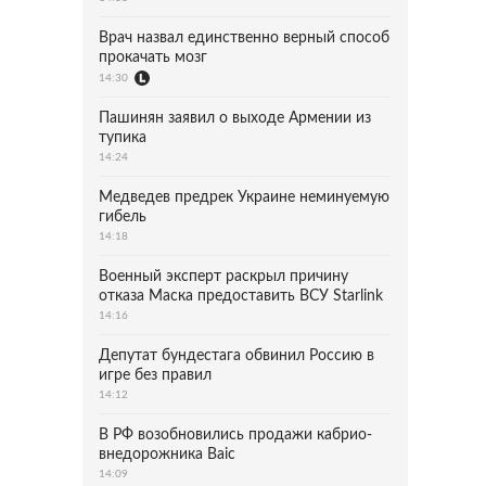
Врач назвал единственно верный способ
прокачать мозг
14:30
Пашинян заявил о выходе Армении из
тупика
14:24
Медведев предрек Украине неминуемую
гибель
14:18
Военный эксперт раскрыл причину
отказа Маска предоставить ВСУ Starlink
14:16
Депутат бундестага обвинил Россию в
игре без правил
14:12
В РФ возобновились продажи кабрио-
внедорожника Baic
14:09