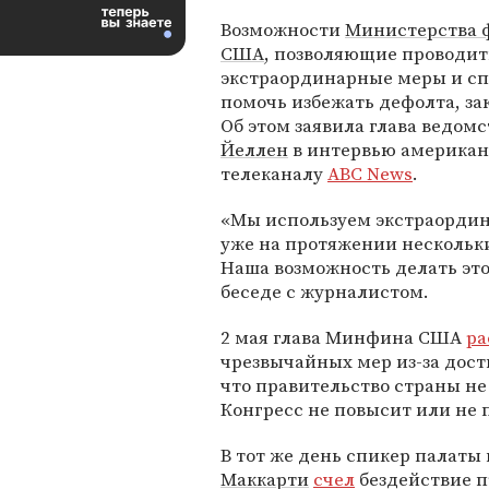
Возможности
Министерства 
США
, позволяющие проводит
экстраординарные меры и с
помочь избежать дефолта, за
Об этом заявила глава ведом
Йеллен
в интервью америка
телеканалу
ABC News
.
«Мы используем экстраорди
уже на протяжении нескольк
Наша возможность делать это
беседе с журналистом.
2 мая глава Минфина США
ра
чрезвычайных мер из-за дост
что правительство страны не
Конгресс не повысит или не 
В тот же день спикер палат
Маккарти
счел
бездействие 