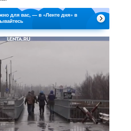
ажно для вас, — в «Ленте дня» в
сывайтесь