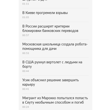
01:11
В Киеве прогремели взрывы
01:05
В России расширят критерии
блокировки банковских переводов
00:57
Московская школьница создала робота-
помощника для дачи
00:53
В США рухнул вертолет с людьми на
борту
00:44
Усик объяснил решение завершить
карьеру
00:41
Мигрант из Марокко попытался попасть
в Сеуту необычным способом и погиб
00:24