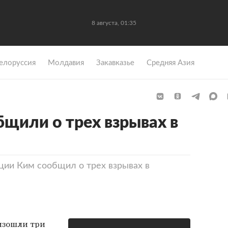
8 августа, 01:35
елоруссия
Молдавия
Закавказье
Средняя Азия
бщили о трех взрывах в
ции Ким сообщил о трех взрывах в
изошли три