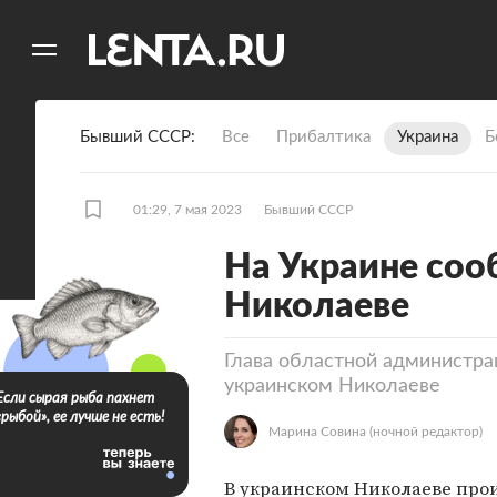
11
A
Бывший СССР
Все
Прибалтика
Украина
Б
01:29, 7 мая 2023
Бывший СССР
На Украине соо
Николаеве
Глава областной администра
украинском Николаеве
Если сырая рыба пахнет
«рыбой», ее лучше не есть!
Марина Совина
(ночной редактор)
В украинском Николаеве про