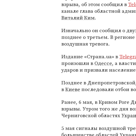
взрыва, об этом сообщил в
Te
канале глава областной адм
Виталий Ким
.
Изначально он сообщил о дву
позднее о третьем. В регионе
воздушная тревога.
Издание «Страна.ua» в
Teleg
произошли в
Одессе
, а власт
ударов и призвали население
Позднее в Днепропетровской,
в
Киеве
последовали отбои во
Ранее, 6 мая, в Кривом Роге
взрывы. Утром того же дня в
Черниговской областях
Укра
5 мая сигналы воздушной тр
большинстве областей Украи