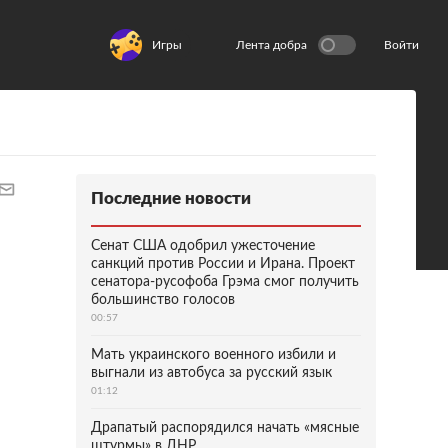
Игры
Лента добра
Войти
Последние новости
Сенат США одобрил ужесточение
санкций против России и Ирана. Проект
сенатора-русофоба Грэма смог получить
большинство голосов
00:57
Мать украинского военного избили и
выгнали из автобуса за русский язык
01:12
Драпатый распорядился начать «мясные
штурмы» в ДНР