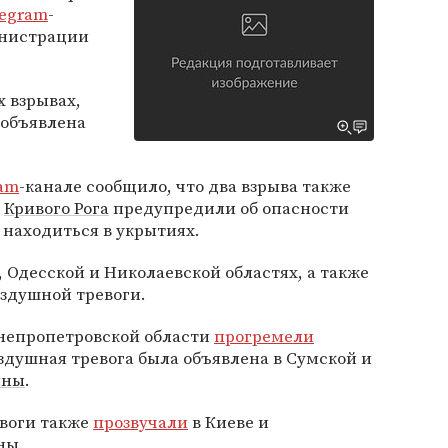
legram
-
инистрации
х взрывах,
 объявлена
ram
-канале сообщило, что два взрыва также
и
Кривого Рога
предупредили об опасности
 находиться в укрытиях.
 Одесской и Николаевской областях, а также
здушной тревоги.
 Днепропетровской области
прогремели
оздушная тревога была объявлена в Сумской и
ины
.
евоги также
прозвучали
в Киеве и
ны.