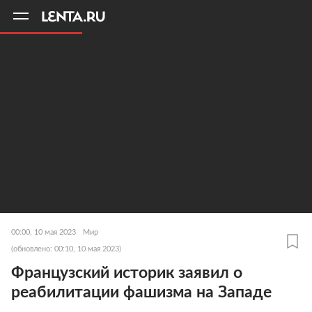
11
A
00:00, 10 мая 2023
Мир
(обновлено: 00:10, 10 мая 2023)
Французский историк заявил о
реабилитации фашизма на Западе