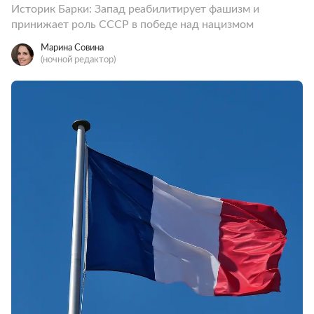
Историк Барки: Запад реабилитирует фашизм и
принижает роль СССР в победе над нацизмом
Марина Совина
(ночной редактор)