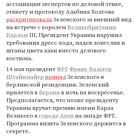
ассоциации экспертов по деловой этике,
этикету и протоколу Альбина Холгова
раскритиковала
Зеленского за внешний вид
на встрече с королем
Великобритании
Карлом
III. Президент Украины нарушил
требования дресс-кода, надев лонгслив и
штаны цвета хаки вместо делового
костюма.
14 мая президент
ФРГ
Франк-Вальтер
Штайнмайер
принял
Зеленского в
берлинской резиденции. Зеленский
прилетел в
Берлин
в ночь на воскресенье.
Предполагается, что позже президенту
Украины вручат премию имени Карла
Великого в
городе Ахен
на западе ФРГ.
Программа визита Зеленского держится в
секрете.