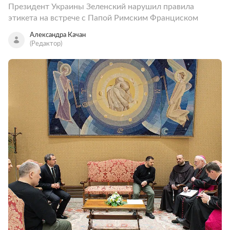
Президент Украины Зеленский нарушил правила
этикета на встрече с Папой Римским Франциском
Александра Качан
(Редактор)