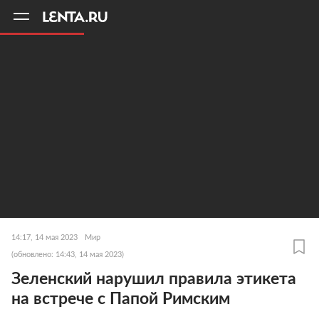
11
A
14:17, 14 мая 2023
Мир
(обновлено: 14:43, 14 мая 2023)
Зеленский нарушил правила этикета
на встрече с Папой Римским