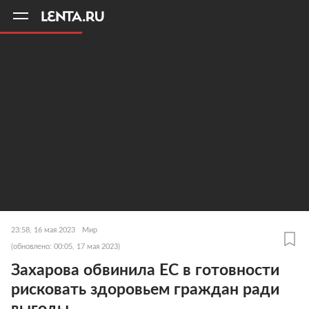
11
A
23:58, 16 мая 2023
Мир
(обновлено: 00:05, 17 мая 2023)
Захарова обвинила ЕС в готовности
рисковать здоровьем граждан ради
выгоды