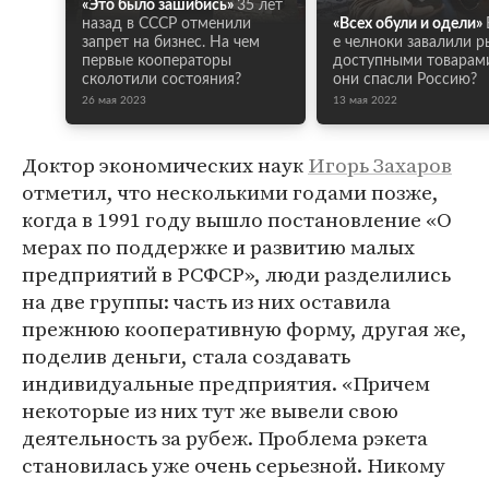
«Это было зашибись»
35 лет
назад в СССР отменили
«Всех обули и одели»
запрет на бизнес. На чем
е челноки завалили 
первые кооператоры
доступными товарами
сколотили состояния?
они спасли Россию?
26 мая 2023
13 мая 2022
Доктор экономических наук
Игорь Захаров
отметил, что несколькими годами позже,
когда в 1991 году вышло постановление «О
мерах по поддержке и развитию малых
предприятий в РСФСР», люди разделились
на две группы: часть из них оставила
прежнюю кооперативную форму, другая же,
поделив деньги, стала создавать
индивидуальные предприятия. «Причем
некоторые из них тут же вывели свою
деятельность за рубеж. Проблема рэкета
становилась уже очень серьезной. Никому