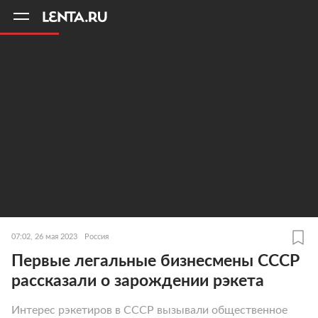
11
A
07:02, 26 мая 2023
Россия
Первые легальные бизнесмены СССР
рассказали о зарождении рэкета
Интерес рэкетиров в СССР вызывали общественное