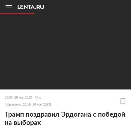
11
A
23:08, 28 мая 2023
Мир
(обновлено: 23:18, 28 мая 2023)
Трамп поздравил Эрдогана с победой
на выборах