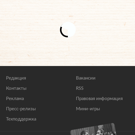
Редакция
Вакансии
Контакты
RSS
Реклама
Правовая информация
Пресс-релизы
Мини-игры
Техподдержка