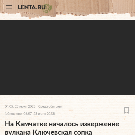
11
A
04:05, 23 июня 2023
Среда обитания
(обновлено: 06:57, 23 июня 2023)
На Камчатке началось извержение
вулкана Ключевская сопка