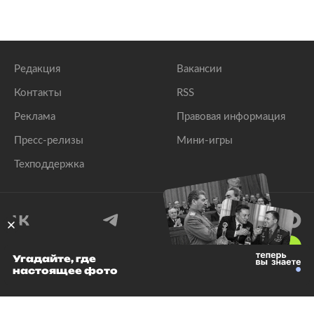
Редакция
Вакансии
Контакты
RSS
Реклама
Правовая информация
Пресс-релизы
Мини-игры
Техподдержка
18
+
Угадайте, где
настоящее фото
© 1999–2026 Все права защищены.
ООО «Лента.Ру»
Лента добра