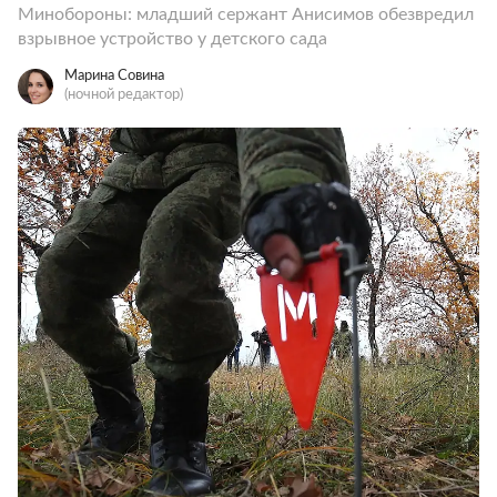
Минобороны: младший сержант Анисимов обезвредил
взрывное устройство у детского сада
Марина Совина
(ночной редактор)