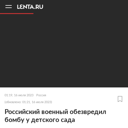
11
A
01:19, 16 июля 2023
Россия
(обновлено: 01:21, 16 июля 2023)
Российский военный обезвредил
бомбу у детского сада