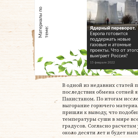
М
а
т
р
и
а
л
ы
п
о
т
е
м
е
е
:
Ядерный переворот.
Европа готовится
поддержать новые
газовые и атомные
проекты. Что от этог
выиграет Россия?
15 февраля 2022
В одной из недавних статей 
последствия обмена сотней 
Пакистаном
. По итогам иссл
выгорание горючего материа
пришли к выводу, что подоб
температуры суши в мире всег
градусов. Согласно расчетам
около десяти лет и будет на