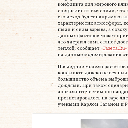
конфликта для мирового кли
специалисты выяснили, что
его исход будет напрямую за
характеристик атмосферы, к
пыли и силы взрыва, а совок
данных факторов может приве
что ядерная зима станет дос
теплой, сообщает
«Газета.Ru»
на данные моделирования от
Последние модели расчетов 
конфликте далеко не вся пыл
большинство объема выброшен
дождями. При таком сценарии
апокалиптическим похолодани
прогнозировалось на заре я
учеными
Карлом Саганом
и Р