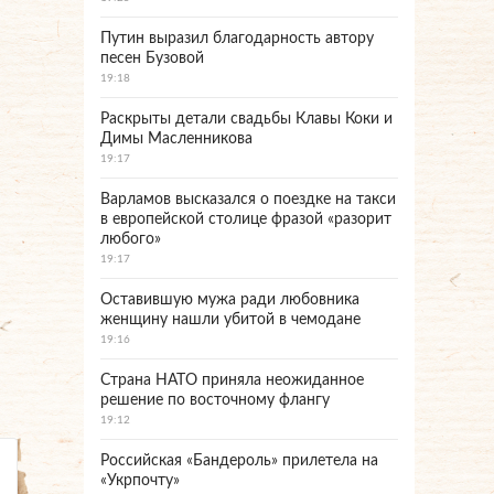
Путин выразил благодарность автору
песен Бузовой
19:18
Раскрыты детали свадьбы Клавы Коки и
Димы Масленникова
19:17
Варламов высказался о поездке на такси
в европейской столице фразой «разорит
любого»
19:17
Оставившую мужа ради любовника
женщину нашли убитой в чемодане
19:16
Страна НАТО приняла неожиданное
решение по восточному флангу
19:12
Российская «Бандероль» прилетела на
«Укрпочту»