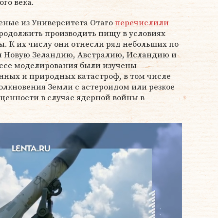
го века.
еные из Университета Отаго
перечислили
продолжить производить пищу в условиях
. К их числу они отнесли ряд небольших по
я
Новую Зеландию
,
Австралию
,
Исландию
и
ессе моделирования были изучены
нных и природных катастроф, в том числе
олкновения Земли с астероидом или резкое
щенности в случае ядерной войны в