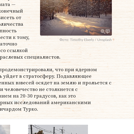
мата —
 конечный
висеть от
оличества
упность
сти к тому,
Фото: Timothy Eberly / Unsplash
таточно
со ссылкой
раслевых специалистов.
продемонстрировали, что при ядерном
ь уйдет в стратосферу. Подавляющее
ных взвесей осядет на землю и прольется с
 человечество не столкнется с
ем на 20-30 градусов, как это
дерных исследований американскими
ичардом Турко.