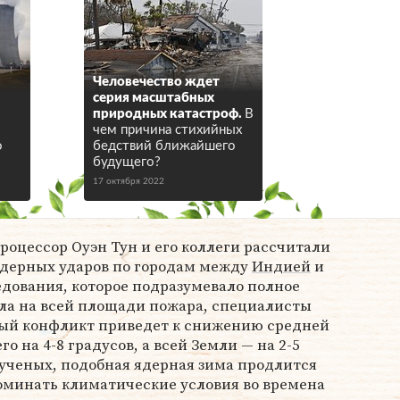
Человечество ждет
серия масштабных
природных катастроф.
В
чем причина стихийных
о
бедствий ближайшего
будущего?
17 октября 2022
процессор Оуэн Тун и его коллеги рассчитали
ядерных ударов по городам между
Индией
и
едования, которое подразумевало полное
ла на всей площади пожара, специалисты
ный конфликт приведет к снижению средней
о на 4-8 градусов, а всей Земли — на 2-5
 ученых, подобная ядерная зима продлится
поминать климатические условия во времена