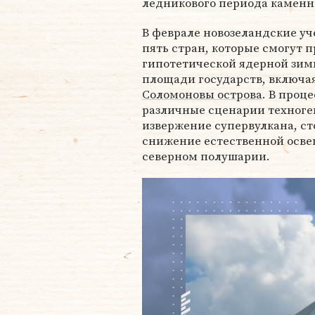
ледникового периода каменно
В феврале новозеландские уч
пять стран, которые смогут 
гипотетической ядерной зимы
площади государств, включа
Соломоновы острова
. В проц
различные сценарии техноге
извержение супервулкана, ст
снижение естественной осве
северном полушарии.