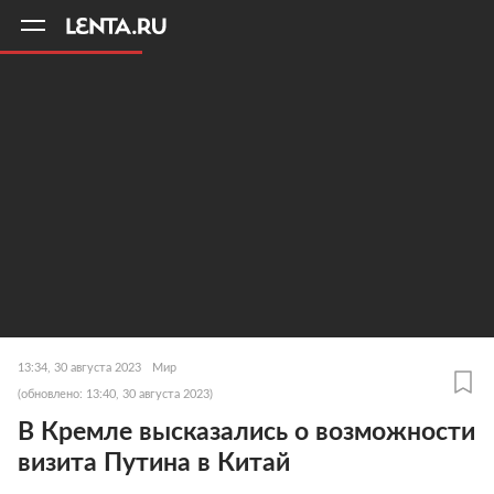
11
A
13:34, 30 августа 2023
Мир
(обновлено: 13:40, 30 августа 2023)
В Кремле высказались о возможности
визита Путина в Китай