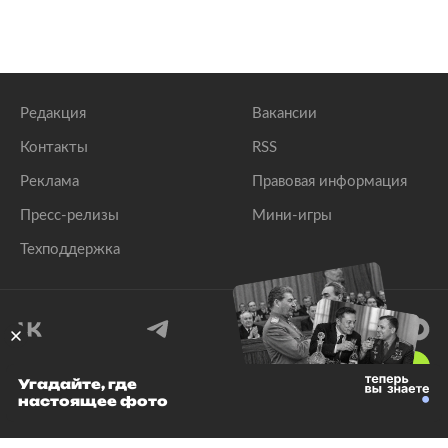
Редакция
Вакансии
Контакты
RSS
Реклама
Правовая информация
Пресс-релизы
Мини-игры
Техподдержка
18
+
Угадайте, где
настоящее фото
© 1999–2026 Все права защищены.
ООО «Лента.Ру»