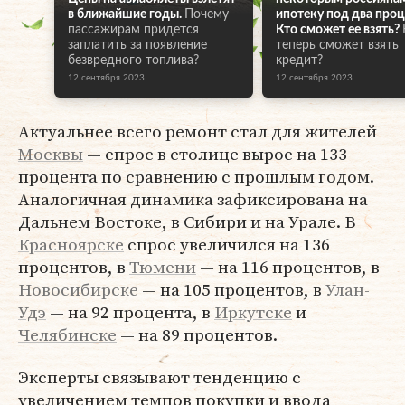
в ближайшие годы.
Почему
ипотеку под два проц
пассажирам придется
Кто сможет ее взять?
заплатить за появление
теперь сможет взять
безвредного топлива?
кредит?
12 сентября 2023
12 сентября 2023
Актуальнее всего ремонт стал для жителей
Москвы
— спрос в столице вырос на 133
процента по сравнению с прошлым годом.
Аналогичная динамика зафиксирована на
Дальнем Востоке, в Сибири и на Урале. В
Красноярске
спрос увеличился на 136
процентов, в
Тюмени
— на 116 процентов, в
Новосибирске
— на 105 процентов, в
Улан-
Удэ
— на 92 процента, в
Иркутске
и
Челябинске
— на 89 процентов.
Эксперты связывают тенденцию с
увеличением темпов покупки и ввода