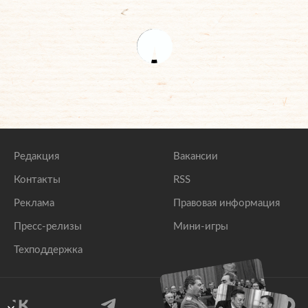
Редакция
Вакансии
Контакты
RSS
Реклама
Правовая информация
Пресс-релизы
Мини-игры
Техподдержка