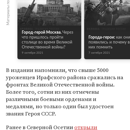
Материалы по теме
Город-герой Москва.
Через
что пришлось пройти
Города-герои:
как он
столице во время Великой
появились и почему 
Отечественной войны?
них помнить
9 октября 2021
7 октября 2021
В издании напомнили, что свыше 5000
уроженцев Ирафского района сражались на
фронтах Великой Отечественной войны.
Более того, сотни из них отмечены
различными боевыми орденами и
медалями, но только один был удостоен
звания Героя СССР.
Ранее в Северной Осетии
открыли