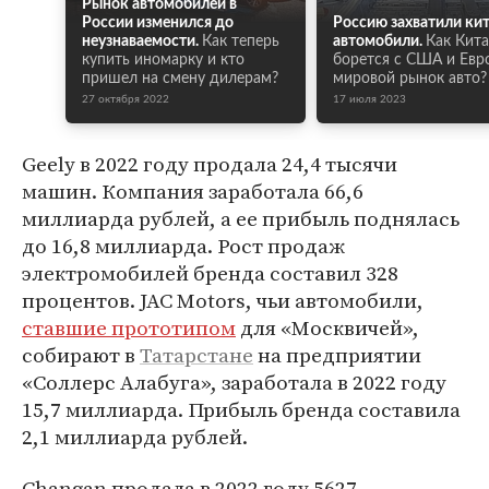
Рынок автомобилей в
России изменился до
Россию захватили ки
неузнаваемости.
Как теперь
автомобили.
Как Кит
купить иномарку и кто
борется с США и Евр
пришел на смену дилерам?
мировой рынок авто?
27 октября 2022
17 июля 2023
Geely в 2022 году продала 24,4 тысячи
машин. Компания заработала 66,6
миллиарда рублей, а ее прибыль поднялась
до 16,8 миллиарда. Рост продаж
электромобилей бренда составил 328
процентов. JAC Motors, чьи автомобили,
ставшие прототипом
для «Москвичей»,
собирают в
Татарстане
на предприятии
«Соллерс Алабуга», заработала в 2022 году
15,7 миллиарда. Прибыль бренда составила
2,1 миллиарда рублей.
Changan продала в 2022 году 5627