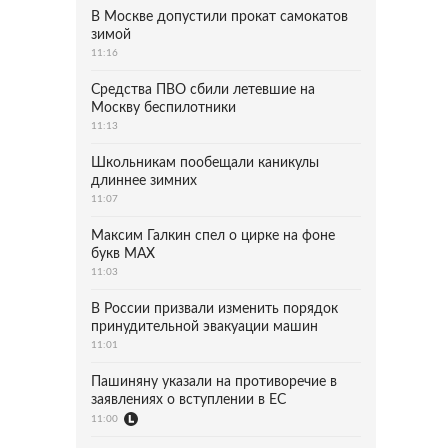
В Москве допустили прокат самокатов
зимой
11:16
Средства ПВО сбили летевшие на
Москву беспилотники
11:13
Школьникам пообещали каникулы
длиннее зимних
11:07
Максим Галкин спел о цирке на фоне
букв MAX
11:03
В России призвали изменить порядок
принудительной эвакуации машин
11:01
Пашиняну указали на противоречие в
заявлениях о вступлении в ЕС
11:00