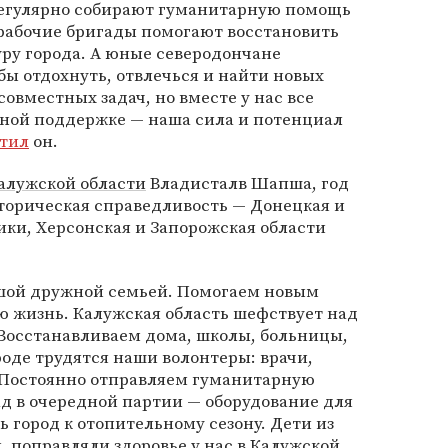
гулярно собирают гуманитарную помощь
рабочие бригады помогают восстановить
у города. А юные северодончане
бы отдохнуть, отвлечься и найти новых
овместных задач, но вместе у нас все
мной поддержке — наша сила и потенциал
тил
он.
алужской области
Владисталв Шапша, год
торическая справедливость — Донецкая и
ки, Херсонская и Запорожская области
ьшой дружной семьей. Помогаем новым
 жизнь. Калужская область шефствует над
Восстанавливаем дома, школы, больницы,
оде трудятся наши волонтеры: врачи,
 Постоянно отправляем гуманитарную
д в очередной партии — оборудование для
ь город к отопительному сезону. Дети из
 поправляли здоровье у нас в Калужской