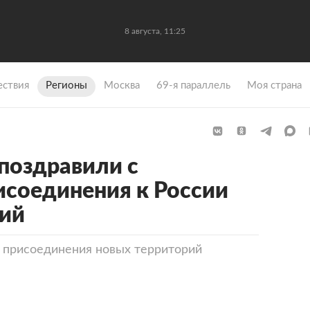
8 августа, 11:25
ствия
Регионы
Москва
69-я параллель
Моя страна
 поздравили с
соединения к России
рий
ь присоединения новых территорий