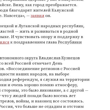
айске. Вижу, как город преображается.
люди благодарят жителей Калужской
е. Навсегда», —
заявил
он.
нецкой и Луганской народных республик,
ластей — жить и развиваться в родной
зыке. И чувствовать опору и поддержку в
ился
к поздравлениям глава
Республики
автономного округа
Владислав Кузнецов
со всей Россией отмечает День
в. «Воссоединение регионов с Россией
щности наших народов, на выборе
ходил референдум, я служил на территории
ики и очень хорошо помню атмосферу,
 стороны, это было ликование, а с другой —
у что у людей позади было восемь лет
релов, войны, и наконец все состоялось.
Россия, что больше не отдадим и отстоим