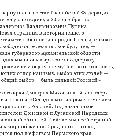
ы вернулись в состав Российской Федерации.
мировую историю, а 30 сентября, по
ладимира Владимировича Путина
Новая страница в истории нашего
етельство общности народов России, символ
свободно определять свое будущее, —
нале губернатор
Архангельской области
егодня мы вновь выражаем поддержку
проявившим огромное мужество и стойкость,
ающих отпор нацизму. Выбор этих людей —
ш общий выбор — быть сильной Россией!»
кого края
Дмитрия Махонина
, 30 сентября —
рии страны. «Сегодня мы впервые отмечаем
рриторий с Россией. Год назад такое
жителей Донецкой и Луганской Народных
рсонской областей. Сейчас мы всей страной
я к мирной жизни. Среди них — город
дится под шефством Пермского края.