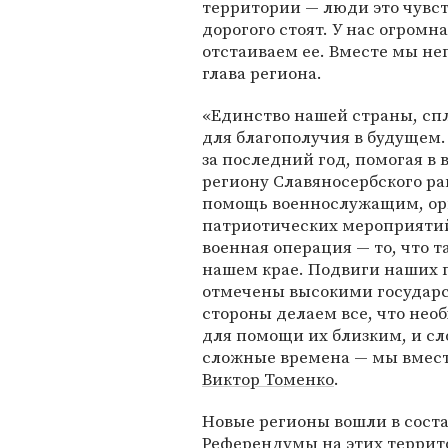
территории — люди это чувст
дорогого стоят. У нас огромн
отстаиваем ее. Вместе мы не
глава региона.
«Единство нашей страны, спл
для благополучия в будущем
за последний год, помогая 
региону Славяносербского р
помощь военнослужащим, орг
патриотических мероприяти
военная операция — то, что т
нашем крае. Подвиги наших 
отмечены высокими государс
стороны делаем все, что нео
для помощи их близким, и сл
сложные времена — мы вмест
Виктор Томенко
.
Новые регионы вошли в соста
Референдумы на этих территор