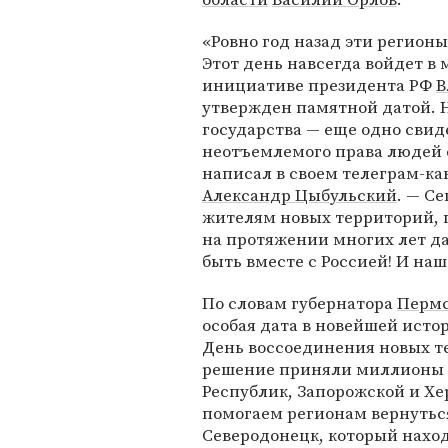
«Ровно год назад эти регион
Этот день навсегда войдет в 
инициативе президента РФ
В
утвержден памятной датой. 
государства — еще одно свид
неотъемлемого права людей 
написал в своем телеграм-ка
Александр Цыбульский
. — С
жителям новых территорий, 
на протяжении многих лет д
быть вместе с Россией! И на
По словам губернатора
Пермс
особая дата в новейшей исто
День воссоединения новых те
решение приняли миллионы 
Республик, Запорожской и Хе
помогаем регионам вернутьс
Северодонецк, который нахо