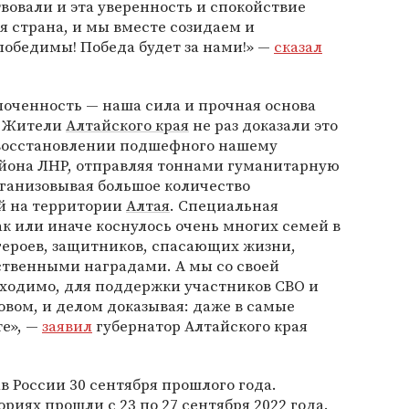
вовали и эта уверенность и спокойствие
ая страна, и мы вместе созидаем и
победимы! Победа будет за нами!» —
сказал
оченность — наша сила и прочная основа
. Жители
Алтайского края
не раз доказали это
в восстановлении подшефного нашему
айона ЛНР, отправляя тоннами гуманитарную
анизовывая большое количество
й на территории
Алтая
. Специальная
ак или иначе коснулось очень многих семей в
героев, защитников, спасающих жизни,
твенными наградами. А мы со своей
бходимо, для поддержки участников СВО и
овом, и делом доказывая: даже в самые
е», —
заявил
губернатор Алтайского края
в России 30 сентября прошлого года.
иях прошли с 23 по 27 сентября 2022 года.