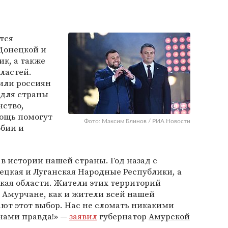
тся
Донецкой и
к, а также
ластей.
или россиян
 для страны
нство,
ощь помогут
Фото: Максим Блинов / РИА Новости
обии и
 в истории нашей страны. Год назад с
ецкая и Луганская Народные Республики, а
кая области. Жители этих территорий
 Амурчане, как и жители всей нашей
ют этот выбор. Нас не сломать никакими
нами правда!» —
заявил
губернатор
Амурской