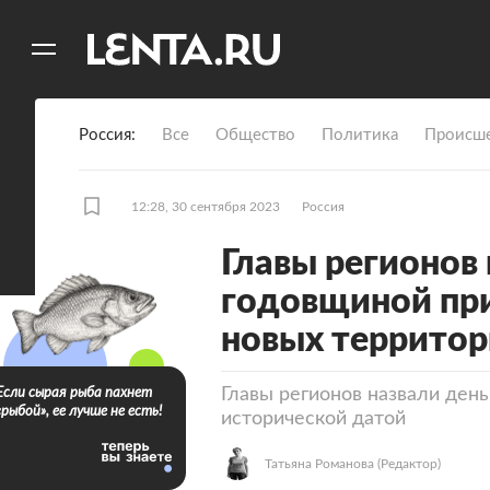
11
A
Россия
Все
Общество
Политика
Происше
12:28, 30 сентября 2023
Россия
Главы регионов
годовщиной при
новых террито
Главы регионов назвали ден
Если сырая рыба пахнет
«рыбой», ее лучше не есть!
исторической датой
Татьяна Романова
(Редактор)