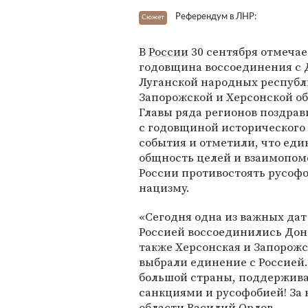
Референдум в ЛНР:
Сюжет
В
России
30 сентября отмечае
годовщина воссоединения с 
Луганской народных республи
Запорожской и Херсонской об
Главы ряда регионов поздрав
с годовщиной исторического
события и отметили, что еди
общность целей и взаимопом
России противостоять русоф
нацизму.
«Сегодня одна из важных дат
Россией воссоединились Дон
также Херсонская и Запорожс
выбрали единение с Россией.
большой страны, поддержива
санкциями и русофобией! За 
области
Василий Орлов
.