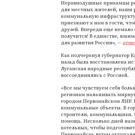
Неравнодушные прикамцы ре
для местных жителей, наши 
коммунальную инфраструктур
приезжают к нам в гости, что
друзей. Впереди еще немало с
получится! В единстве, взаи
для развития России», —
отме
Как подчеркнул губернатор
К
назад была восстановлена ис
Луганская народные республи
воссоединились с Россией.
«Все мы чувствуем себя бол
регионам налаживать мирную
городом Первомайском ЛНР. 
коммунальные объекты. В гор
строители, коммунальщики.
помощь. Несколько дней наза
котельных, чтобы подготовит
Первомайска летом отдыхали,