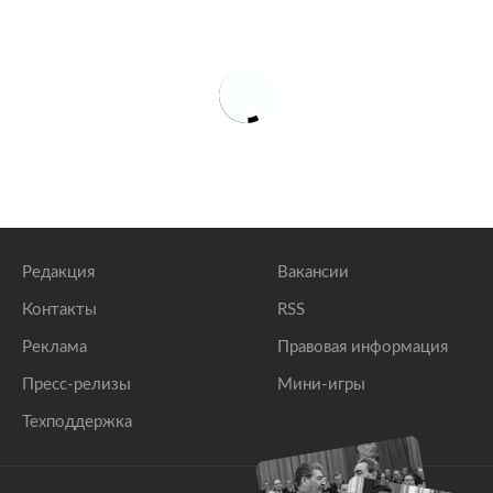
Редакция
Вакансии
Контакты
RSS
Реклама
Правовая информация
Пресс-релизы
Мини-игры
Техподдержка