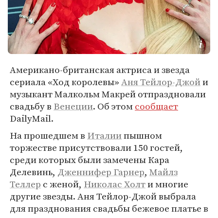
Американо-британская актриса и звезда
сериала «Ход королевы»
Аня Тейлор-Джой
и
музыкант Малкольм Макрей отпраздновали
свадьбу в
Венеции
. Об этом
сообщает
DailyMail.
На прошедшем в
Италии
пышном
торжестве присутствовали 150 гостей,
среди которых были замечены Кара
Делевинь,
Дженнифер Гарнер
,
Майлз
Теллер
с женой,
Николас Холт
и многие
другие звезды. Аня Тейлор-Джой выбрала
для празднования свадьбы бежевое платье в