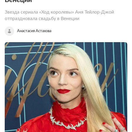
Звезда сериала «Ход королевы» Аня Тейлор-Джой
отпраздновала свадьбу в Венеции
Анастасия Астахова