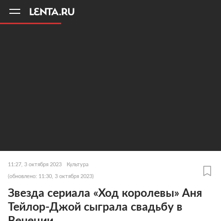
11
A
11:27, 3 октября 2023
Культура
(обновлено: 11:30, 3 октября 2023)
Звезда сериала «Ход королевы» Аня
Тейлор-Джой сыграла свадьбу в
Венеции