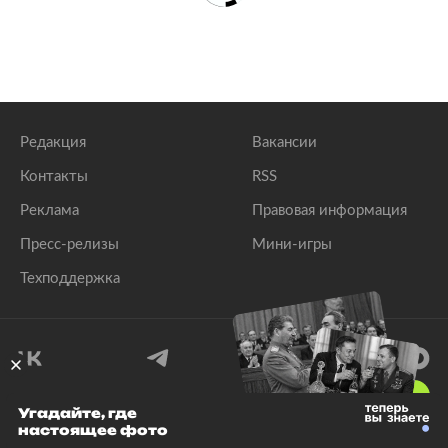
Редакция
Вакансии
Контакты
RSS
Реклама
Правовая информация
Пресс-релизы
Мини-игры
Техподдержка
18
+
Угадайте, где
настоящее фото
© 1999–2026 Все права защищены.
ООО «Лента.Ру»