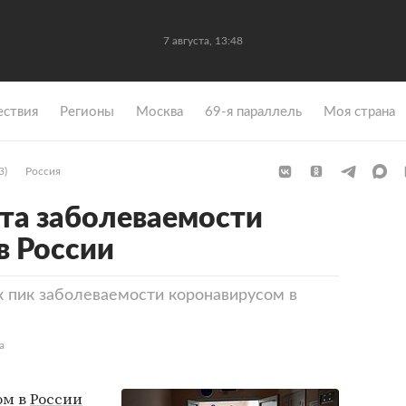
7 августа, 13:48
ствия
Регионы
Москва
69-я параллель
Моя страна
3)
Россия
ста заболеваемости
в России
 пик заболеваемости коронавирусом в
а
ом в
России