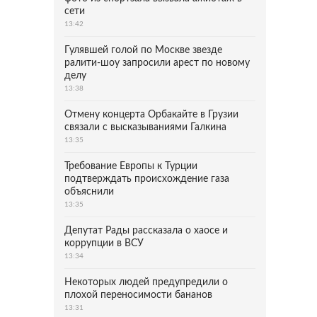
сети
13:42
Гулявшей голой по Москве звезде
ралити-шоу запросили арест по новому
делу
13:38
Отмену концерта Орбакайте в Грузии
связали с высказываниями Галкина
13:35
Требование Европы к Турции
подтверждать происхождение газа
объяснили
13:35
Депутат Рады рассказала о хаосе и
коррупции в ВСУ
13:34
Некоторых людей предупредили о
плохой переносимости бананов
13:31