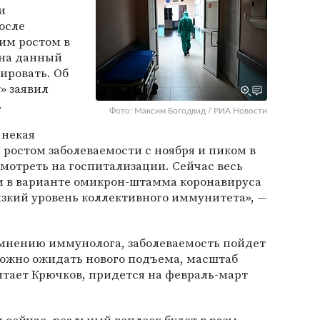
и
осле
им ростом в
 на данный
ировать. Об
у» заявил
.
Фото: Максим Богодвид / РИА Новости
 некая
ростом заболеваемости с ноября и пиком в
смотреть на госпитализации. Сейчас весь
 и в варианте омикрон-штамма коронавируса
низкий уровень коллективного иммунитета», —
 мнению иммунолога, заболеваемость пойдет
 можно ожидать нового подъема, масштаб
читает Крючков, придется на февраль-март