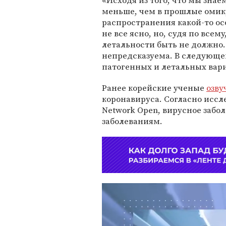
«Исходя из того, что мы знае
меньше, чем в прошлые омик
распространения какой-то ос
не все ясно, но, судя по все
летальности быть не должно.
непредсказуема. В следующе
патогенных и летальных вар
Ранее корейские ученые
озву
коронавируса. Согласно исс
Network Open, вирусное заб
заболеваниям.