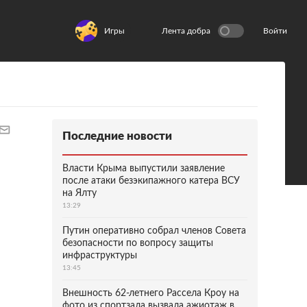
Игры
Лента добра
Войти
Последние новости
Власти Крыма выпустили заявление
после атаки безэкипажного катера ВСУ
на Ялту
13:29
Путин оперативно собрал членов Совета
безопасности по вопросу защиты
инфраструктуры
13:45
Внешность 62-летнего Рассела Кроу на
фото из спортзала вызвала ажиотаж в