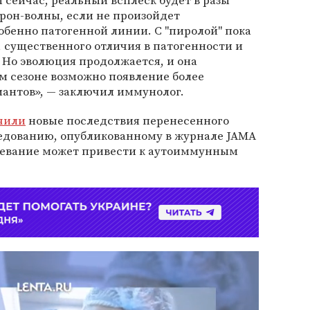
м сейчас, реальный всплеск будет в разы
рон-волны, если не произойдет
обенно патогенной линии. С "пиролой" пока
му, существенного отличия в патогенности и
 Но эволюция продолжается, и она
м сезоне возможно появление более
иантов», — заключил иммунолог.
чили
новые последствия перенесенного
ледованию, опубликованному в журнале JAMA
олевание может привести к аутоиммунным