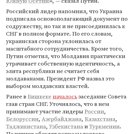
Южную Осетию
», — сказал Путин.
Российский лидер напомнил, что Украина
подписала основополагающий документ по
содружеству, но так и не присоединилась к
СНГ в полном формате. По его словам,
украинская сторона уклонилась от
масштабного сотрудничества. Кроме того,
Путин отметил, что Молдавия практически
утрачивает собственную идентичность, а
элита республики не считает себя
молдаванами. Президент РФ назвал это
выбором молдавских властей.
Ранее в
Бишкеке
началось
заседание Совета
глав стран СНГ. Уточнялось, что в нем
принимают участие лидеры
России
,
Белоруссии
,
Азербайджана
,
Казахстана
,
Таджикистана
,
Узбекистана
и
Туркмении
.
Политики обсудят вопросы торгово-