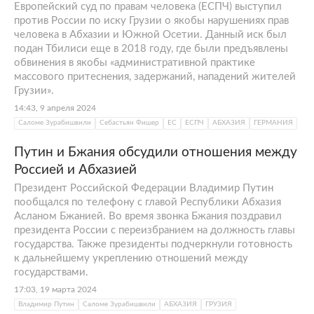
Науру
Европейский суд по правам человека (ЕСПЧ) выступил
, а в 2018 году —
Сирия
. С 2009-го в
против России по иску Грузии о якобы нарушениях прав
республике размещены российские войска,
человека в Абхазии и Южной Осетии. Данный иск был
численность которых составляет четыре
подан Тбилиси еще в 2018 году, где были предъявлены
тысячи человек.
обвинения в якобы «административной практике
массового притеснения, задержаний, нападений жителей
Грузия считает Южную Осетию
Грузии».
оккупированной территорией и не
14:43, 9 апреля 2024
признает ее суверенитет. После начала
Саломе Зурабишвили
Себастьян Фишер
ЕС
ЕСПЧ
АБХАЗИЯ
ГЕРМАНИЯ
специальной военной операции на
Украине
Путин и Бжания обсудили отношения между
Киев
неоднократно призывал Тбилиси
Россией и Абхазией
открыть «второй фронт» — начать военные
Президент Российской Федерации Владимир Путин
действия в Южной Осетии и
Абхазии
.
пообщался по телефону с главой Республики Абхазия
Асланом Бжанией. Во время звонка Бжания поздравил
президента России с переизбранием на должность главы
государства. Также президенты подчеркнули готовность
к дальнейшему укреплению отношений между
государствами.
17:03, 19 марта 2024
Владимир Путин
Саломе Зурабишвили
АБХАЗИЯ
ГРУЗИЯ