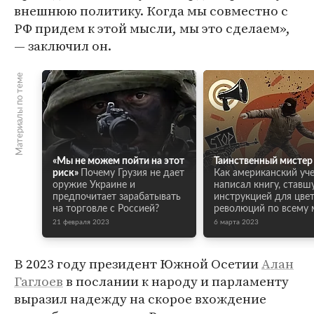
внешнюю политику. Когда мы совместно с
РФ придем к этой мысли, мы это сделаем»,
— заключил он.
Материалы по теме
«Мы не можем пойти на этот
Таинственный мистер
риск»
Почему Грузия не дает
Как американский уч
оружие Украине и
написал книгу, ставш
предпочитает зарабатывать
инструкцией для цве
на торговле с Россией?
революций по всему 
21 февраля 2023
6 марта 2023
В 2023 году президент Южной Осетии
Алан
Гаглоев
в послании к народу и парламенту
выразил надежду на скорое вхождение